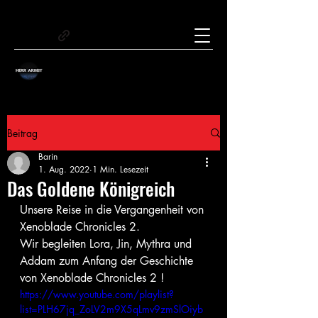
Beitrag
Barin
1. Aug. 2022
1 Min. Lesezeit
Das Goldene Königreich
Unsere Reise in die Vergangenheit von 
Xenoblade Chronicles 2.
Wir begleiten Lora, Jin, Mythra und 
Addam zum Anfang der Geschichte 
von Xenoblade Chronicles 2 !
https://www.youtube.com/playlist?
list=PLH67jq_ZoLV2m9X5qLmv9zmSlOiyb