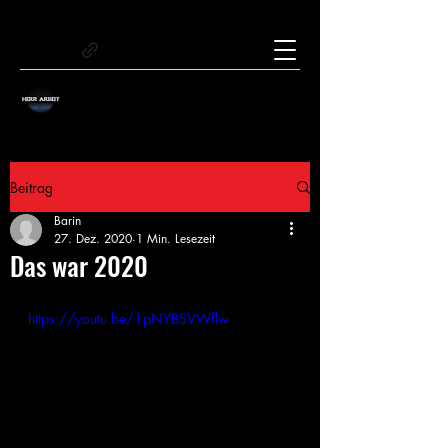
Beitrag
Barin
27. Dez. 2020
1 Min. Lesezeit
Das war 2020
https://youtu.be/1pNYBSVWflw