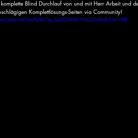
r komplette Blind Durchlauf von und mit Herr Arbeit und d
schlägigen Komplettlösungs-Seiten via Community!
com/playlist?list=PLH67jq_ZoLV2WM1YH6Z3iniRqIUUa1NtB