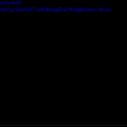
com/watch?
PLH67jq_ZoLV0ZX7_JaEHbUygfZop78n4g&index=1&t=5s