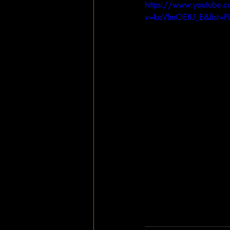
https://www.youtube.
v=kaVlmOEtU_E&list=