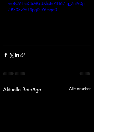
v=4C91heC6MGU&list=PLH67jq_ZoLV0p
5BX0SvGFTSpgDuY6mqd0
Aktuelle Beiträge
Alle ansehen